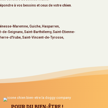
r répondre à vos besoins et ceux de votre
chien
.
énesse-Maremne
,
Guiche
,
Hasparren
,
é-de-Seignanx
,
Saint-Barthélemy
,
Saint-Etienne-
Pierre-d'Irube
,
Saint-Vincent-de-Tyrosse
,
POUR DU BIEN-ÊTRE !