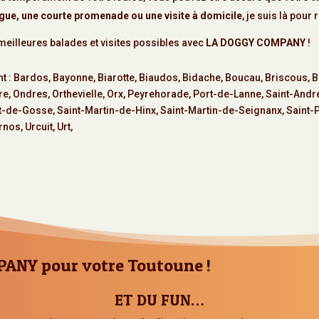
gue, une courte promenade ou une visite à domicile
, je suis là pou
 meilleures balades et visites possibles avec
LA DOGGY COMPANY
!
t :
Bardos
,
Bayonne
,
Biarotte
,
Biaudos
,
Bidache
,
Boucau
,
Briscous
,
B
re
,
Ondres
,
Orthevielle
,
Orx
,
Peyrehorade
,
Port-de-Lanne
,
Saint-Andr
nt-de-Gosse
,
Saint-Martin-de-Hinx
,
Saint-Martin-de-Seignanx
,
Saint-
rnos
,
Urcuit
,
Urt
,
PANY pour votre Toutoune !
ET DU FUN…