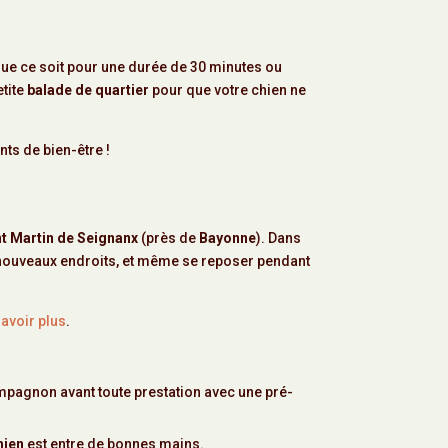
Que ce soit pour une durée de 30 minutes ou
etite
balade de quartier
pour que votre chien ne
ts de bien-être !
nt Martin de Seignanx
(près de
Bayonne
). Dans
e nouveaux endroits, et même se reposer pendant
avoir plus
.
mpagnon avant toute prestation avec une pré-
hien
est entre de bonnes mains.