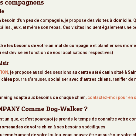
vos compagnons
ie
a besoin d’un peu de compagnie, je propose des
visites à domicile
. 
 câlins, jeux, et même son repas. Ces visites incluent également une p
dre
les besoins de votre animal de compagnie
et planifier ses momen
qui est devisé en fonction de nos localisations respectives)
isir
TION
, je propose aussi des sessions au
centre aéré canin
situé à
Sai
e
chien
pourra s’amuser,
socialiser avec d’autres chiens
, renifler d
anning adapté aux besoins de chaque chien,
contactez-moi pour en s
OMPANY Comme Dog-Walker ?
t unique, et c’est pourquoi je prends le temps de connaître votre co
romenades de votre chien
à ses besoins spécifiques.
u tempérament de votre loulou, vous pouvez être assuré que votre
c