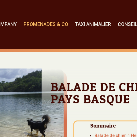
OMPANY
PROMENADES & CO
TAXI ANIMALIER
CONSEI
BALADE DE CH
PAYS BASQUE
Sommaire
Balade de chien 1 He