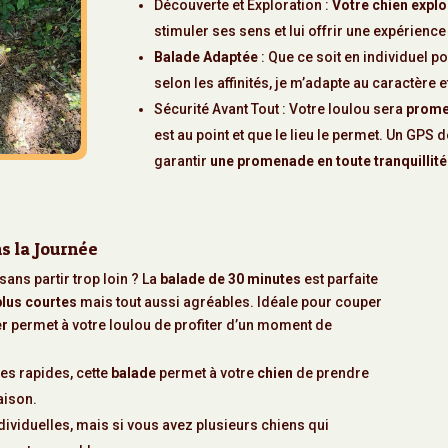
Découverte et Exploration :
Votre chien expl
stimuler ses sens et lui offrir une expérience
Balade Adaptée
: Que ce soit en individuel p
selon les affinités, je m’adapte au caractère 
Sécurité Avant Tout : Votre loulou sera
promen
est au point et que le lieu le permet. Un GPS 
garantir
une promenade en toute tranquillité
s la Journée
ans partir trop loin ? La
balade de 30 minutes
est parfaite
lus courtes
mais tout aussi agréables. Idéale pour couper
er
permet à votre loulou de profiter d’un moment de
ses rapides, cette
balade
permet à votre
chien
de prendre
aison.
dividuelles, mais si vous avez plusieurs chiens qui