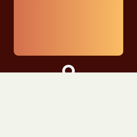
Pays Basque
& Sud Landes
Lundi au vendredi : 08:00-18:00
Samedi : 08:00-11:00
Me Contacter
Réseaux sociaux :