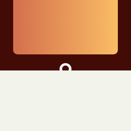
Pays Basque
& Sud Landes
Lundi au vendredi : 08:00-18:00
Samedi : 08:00-11:00
Me Contacter